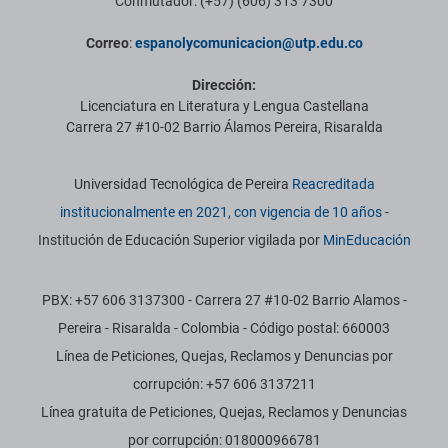
Conmutador: (+57) (606) 313 7300
Correo
:
espanolycomunicacion@utp.edu.co
Dirección:
Licenciatura en Literatura y Lengua Castellana
Carrera 27 #10-02 Barrio Álamos Pereira, Risaralda
Información institucional
Universidad Tecnológica de Pereira
Reacreditada
institucionalmente en 2021, con vigencia de 10 años
-
Institución de Educación Superior vigilada por
MinEducación
PBX: +57 606 3137300 - Carrera 27 #10-02 Barrio Alamos -
Pereira - Risaralda - Colombia - Código postal: 660003
Línea de Peticiones, Quejas, Reclamos y Denuncias por
corrupción: +57 606 3137211
Línea gratuita de Peticiones, Quejas, Reclamos y Denuncias
por corrupción: 018000966781