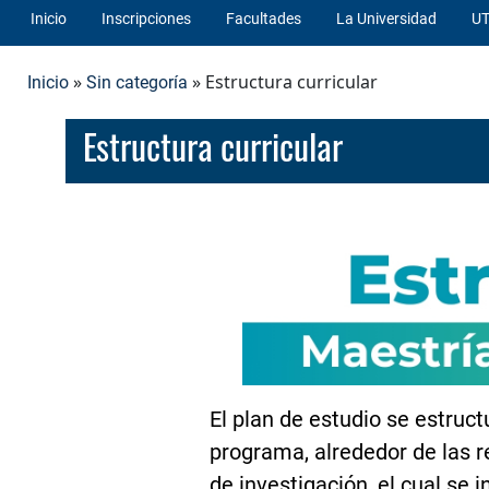
Inicio
Inscripciones
Facultades
La Universidad
UT
»
» Estructura curricular
Inicio
Sin categoría
Estructura curricular
El plan de estudio se estru
programa, alrededor de las 
de investigación, el cual se 