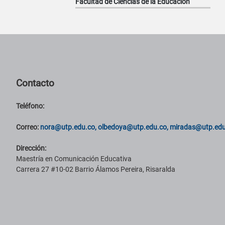
Facultad de Ciencias de la Educación
Pie de página con información de contacto, redes sociales y datos ins
Contacto
Teléfono:
Correo:
nora@utp.edu.co, olbedoya@utp.edu.co, miradas@utp.edu
Dirección:
Maestría en Comunicación Educativa
Carrera 27 #10-02 Barrio Álamos Pereira, Risaralda