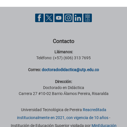
Pie de página con información de contacto, redes sociales y datos ins
Contacto
Llámanos:
Teléfono: (+57) (606) 313 7695
Correo:
doctoradodidactica@utp.edu.co
Dirección:
Doctorado en Didáctica
Carrera 27 #10-02 Barrio Álamos Pereira, Risaralda
Información institucional
Universidad Tecnológica de Pereira
Reacreditada
institucionalmente en 2021, con vigencia de 10 años
-
Institución de Educación Superior vigilada por
MinEducación