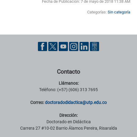
Fecha de Publicación:
7 de mayo de 2018 11:38 AM
Categorías:
Sin categoría
Pie de página con información de contacto, redes sociales y datos ins
Contacto
Llámanos:
Teléfono: (+57) (606) 313 7695
Correo:
doctoradodidactica@utp.edu.co
Dirección:
Doctorado en Didáctica
Carrera 27 #10-02 Barrio Álamos Pereira, Risaralda