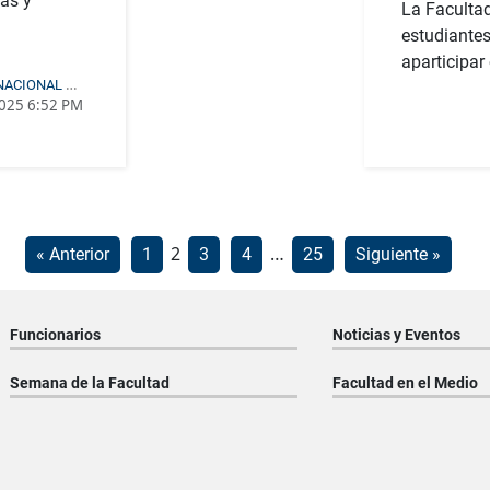
ias y
La Facultad
ELECC
estudiante
aparticipar
 NACIONAL DE
2025 6:52 PM
N CIENCIAS Y
TECNOLOGÍA
REPRE
FACULTAD
Paginación
2
…
« Anterior
1
3
4
25
Siguiente »
de
entradas
Funcionarios
Noticias y Eventos
Semana de la Facultad
Facultad en el Medio