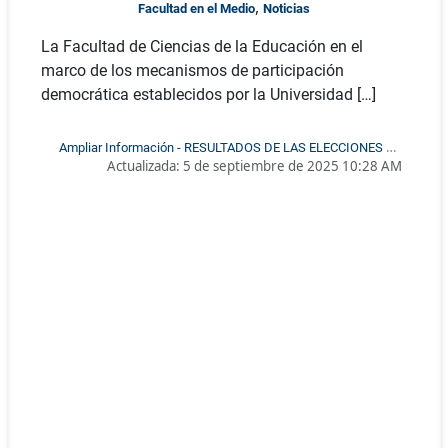
ESTUDIANTILES A LOS COMITÉS
,
Facultad en el Medio
Noticias
CURRICULARES DE PREGRADO Y
La Facultad de Ciencias de la Educación en el
POSGRADO
marco de los mecanismos de participación
democrática establecidos por la Universidad […]
Ampliar Información - RESULTADOS DE LAS ELECCIONES DE
Actualizada:
5 de septiembre de 2025 10:28 AM
REPRESENTANTES ESTUDIANTILES A LOS COMITÉS
CURRICULARES DE PREGRADO Y POSGRADO