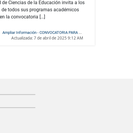
 de Ciencias de la Educación invita a los
IONES DEL 07 DE MAYO DE
s de todos sus programas académicos
2025
 en la convocatoria […]
Ampliar Información - CONVOCATORIA PARA LA
Actualizada:
7 de abril de 2025 9:12 AM
SENTACIÓN ESTUDIANTIL ANTE EL CONSEJO DE
 DE CIENCIAS DE LA EDUCACIÓN – ELECCIONES
DEL 07 DE MAYO DE 2025