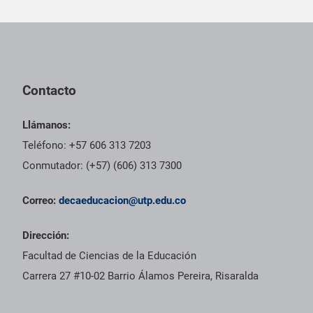
Pie de página con información de contacto, redes sociales y dat
Contacto
Llámanos:
Teléfono: +57 606 313 7203
Conmutador: (+57) (606) 313 7300
Correo:
decaeducacion@utp.edu.co
Dirección:
Facultad de Ciencias de la Educación
Carrera 27 #10-02 Barrio Álamos Pereira, Risaralda