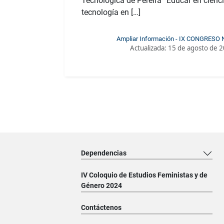
Tecnológica de Pereira “Educar en cienc
tecnología en […]
Ampliar Información - IX CONGRESO
Actualizada:
15 de agosto de 
INVESTIGACIÓN EN EDUCACIÓN E
Dependencias
IV Coloquio de Estudios Feministas y de
Género 2024
Contáctenos