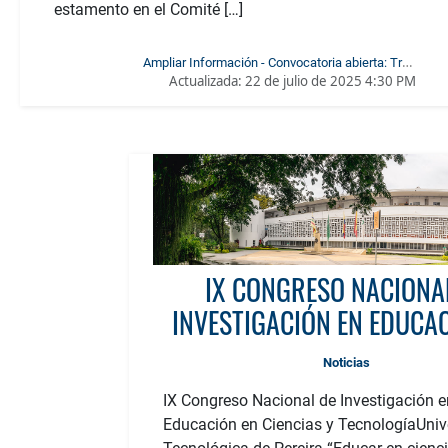
estamento en el Comité […]
Ampliar Información - Convocatoria abierta: Tres
Actualizada:
22 de julio de 2025 4:30 PM
Representantes Docentes al Comité de Investigaciones de la
Facultad de Ciencias de la Educación
IX CONGRESO NACIONA
INVESTIGACIÓN EN EDUCA
CIENCIAS Y TECNOLOG
Noticias
IX Congreso Nacional de Investigación e
Educación en Ciencias y TecnologíaUniv