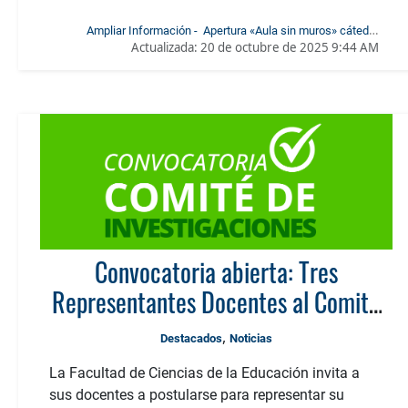
Ampliar Información - Apertura «Aula sin muros» cátedra
Actualizada:
20 de octubre de 2025 9:44 AM
Edumedia-3
Convocatoria abierta: Tres
Representantes Docentes al Comité
de Investigaciones de la Facultad de
,
Destacados
Noticias
Ciencias de la Educación
La Facultad de Ciencias de la Educación invita a
sus docentes a postularse para representar su