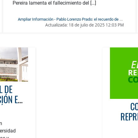
Pereira lamenta el fallecimiento del […]
Ampliar Información - Pablo Lorenzo Prado: el recuerdo de un
Actualizada:
18 de julio de 2025 12:03 PM
educador comprometido
L DE
CIÓN EN
CO
ÍA
REPR
ANTE E
n
ersidad
CIEN