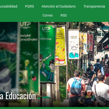
ccesbilidad
PQRS
Atención al Ciudadano
Transparencia
Correo
RSS
la Educación