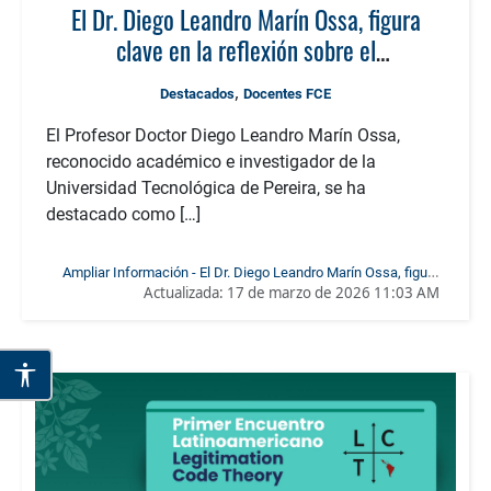
El Dr. Diego Leandro Marín Ossa, figura
clave en la reflexión sobre el
«Tecnocapitalismo» y la investigación
,
Destacados
Docentes FCE
narrativa en el Seminario IICE de la
Universidad de Buenos Aires
El Profesor Doctor Diego Leandro Marín Ossa,
reconocido académico e investigador de la
Universidad Tecnológica de Pereira, se ha
destacado como […]
Ampliar Información - El Dr. Diego Leandro Marín Ossa, figura
Actualizada:
17 de marzo de 2026 11:03 AM
clave en la reflexión sobre el «Tecnocapitalismo» y la
investigación narrativa en el Seminario IICE de la Universidad
de Buenos Aires