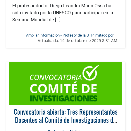
El profesor doctor Diego Leandro Marín Ossa ha
sido invitado por la UNESCO para participar en la
Semana Mundial de […]
Ampliar Información - Profesor de la UTP invitado por la
Actualizada:
14 de octubre de 2025 8:31 AM
UNESCO a la semana global de la alfabetización mediática e
informacional en la era digital
Convocatoria abierta: Tres Representantes
Docentes al Comité de Investigaciones de
la Facultad de Ciencias de la Educación