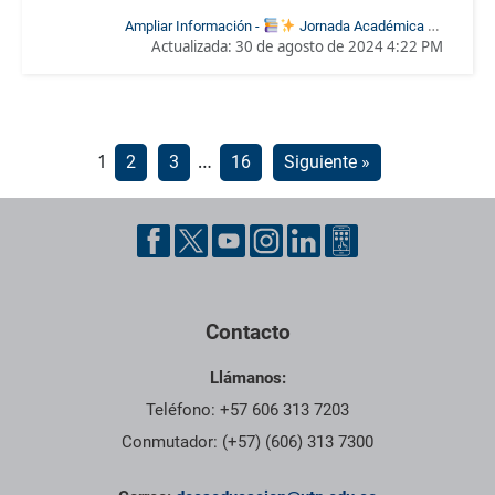
Ampliar Información -
Jornada Académica de
Actualizada:
30 de agosto de 2024 4:22 PM
Investigación en Historia y Ciencias Sociales
Paginación
1
…
2
3
16
Siguiente »
de
entradas
Pie de página con información de contacto, redes sociales y dat
Contacto
Llámanos:
Teléfono: +57 606 313 7203
Conmutador: (+57) (606) 313 7300