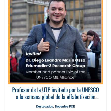
Profesor de la UTP invitado por la UNESCO
a la semana global de la alfabetización
mediática e informacional en la era digital
,
Destacados
Docentes FCE