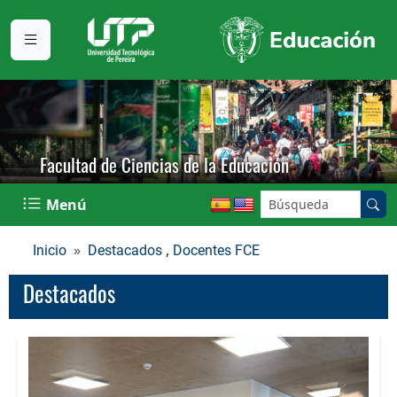
Facultad de Ciencias de la Educación
Buscar en el sitio:
Menú
,
Inicio
Destacados
Docentes FCE
Destacados