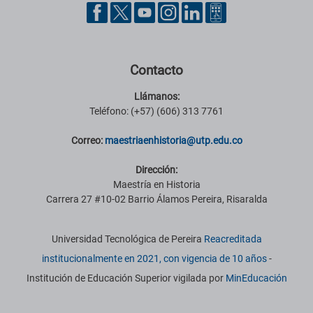
Pie de página con información de contacto, redes sociales y datos ins
Contacto
Llámanos:
Teléfono: (+57) (606) 313 7761
Correo:
maestriaenhistoria
@utp.edu.co
Dirección:
Maestría en Historia
Carrera 27 #10-02 Barrio Álamos Pereira, Risaralda
Información institucional
Universidad Tecnológica de Pereira
Reacreditada
institucionalmente en 2021, con vigencia de 10 años
-
Institución de Educación Superior vigilada por
MinEducación