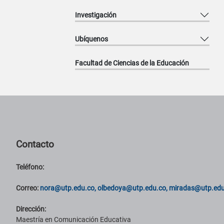
Investigación
Ubíquenos
Facultad de Ciencias de la Educación
Pie de página con información de contacto, redes sociales y datos ins
Contacto
Teléfono:
Correo:
nora@utp.edu.co, olbedoya@utp.edu.co, miradas@utp.edu
Dirección:
Maestría en Comunicación Educativa