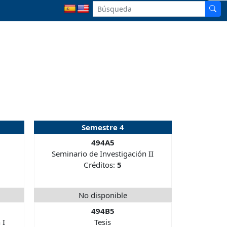
Semestre 4
494A5
Seminario de Investigación II
Créditos:
5
No disponible
494B5
 I
Tesis