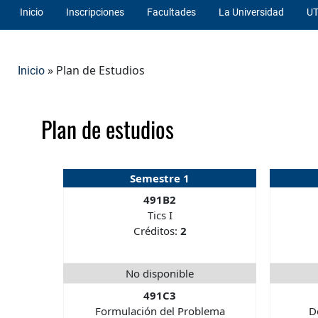
Inicio
Inscripciones
Facultades
La Universidad
UT
» Plan de Estudios
Inicio
Plan de estudios
Semestre 1
491B2
Tics I
Créditos:
2
No disponible
491C3
Formulación del Problema
D