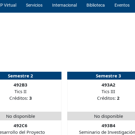
P Virtual
Servicios
Internacional
Biblioteca
Eventos
Semestre 2
Semestre 3
492B3
493A2
Tics II
Tics III
Créditos:
3
Créditos:
2
No disponible
No disponible
492C6
493B4
esarrollo del Proyecto
Seminario de Investigación